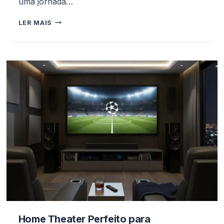
uma jornada…
COMO
LER MAIS
PLANEJAR
SUA
VIAGEM
PARA
A
FINAL
DA
CHAMPIONS
LEAGUE
USANDO
MILHAS
AÉREAS
Home Theater Perfeito para