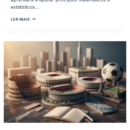
estatísticos…
GUIA
LER MAIS
DE
TRADING
ESPORTIVO:
COMO
USAR
MATEMÁTICA
E
ESTATÍSTICA
PARA
ANALISAR
JOGOS