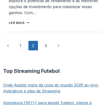
explora o potencial de rendimento e as melhores
opções de investimento para maximizar esses
ganhos. Com…
QUANTO
LER MAIS
RENDE
O
DINHEIRO
DA
Navegação
Página
Página
1
2
3
LIBERTADORES
da
NA
Anterior
Seguinte
Página
RENDA
FIXA:
GUIA
COMPLETO
Top Streaming Futebol
DE
INVESTIMENTO
Onde Assistir jogos da copa do mundo 2026 ao vivo:
Aplicativos e sites de Streaming
Assinatura (SKY+) para assistir futebol, planos e