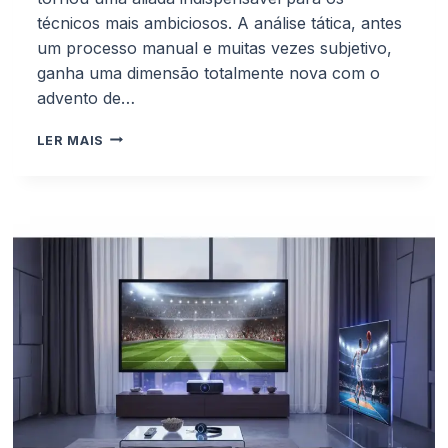
técnicos mais ambiciosos. A análise tática, antes
um processo manual e muitas vezes subjetivo,
ganha uma dimensão totalmente nova com o
advento de…
SOFTWARE
LER MAIS
DE
ANÁLISE
TÁTICA
COM
IA:
FERRAMENTAS
ESSENCIAIS
PARA
TÉCNICOS
MODERNOS