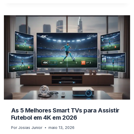
PROJETORES
E
SMART
TVS
DE
120HZ:
TRANSFORME
SUA
CASA
EM
UM
ESTÁDIO
IMERSIVO
As 5 Melhores Smart TVs para Assistir
Futebol em 4K em 2026
Por
Josias Junior
maio 13, 2026