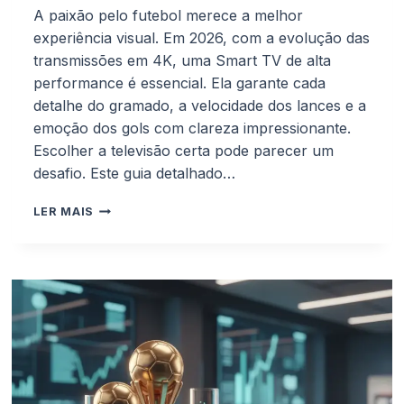
A paixão pelo futebol merece a melhor
experiência visual. Em 2026, com a evolução das
transmissões em 4K, uma Smart TV de alta
performance é essencial. Ela garante cada
detalhe do gramado, a velocidade dos lances e a
emoção dos gols com clareza impressionante.
Escolher a televisão certa pode parecer um
desafio. Este guia detalhado…
AS
LER MAIS
5
MELHORES
SMART
TVS
PARA
ASSISTIR
FUTEBOL
EM
4K
EM