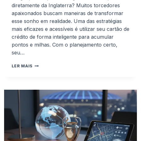
diretamente da Inglaterra? Muitos torcedores
apaixonados buscam maneiras de transformar
esse sonho em realidade. Uma das estratégias
mais eficazes e acessíveis é utilizar seu cartão de
crédito de forma inteligente para acumular
pontos e milhas. Com o planejamento certo,
seu…
MELHORES
LER MAIS
CARTÕES
DE
CRÉDITO
PARA
ACUMULAR
PONTOS
E
VER
A
PREMIER
LEAGUE
NA