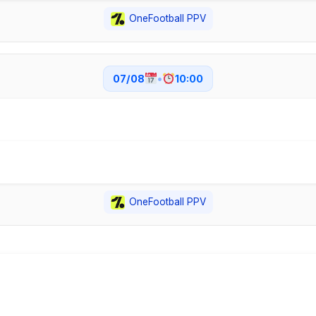
OneFootball PPV
07/08
•
10:00
OneFootball PPV