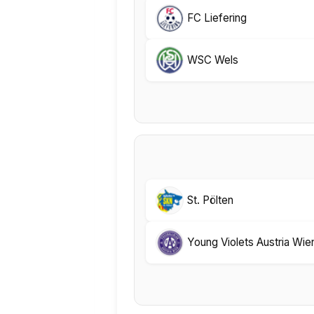
FC Liefering
WSC Wels
St. Pölten
Young Violets Austria Wie