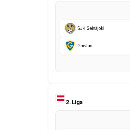
SJK Seinäjoki
Gnistan
2. Liga