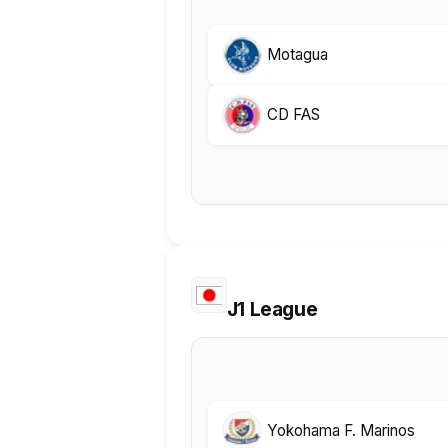
Motagua
CD FAS
J1 League
Yokohama F. Marinos