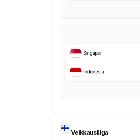
Singapur
Indonésia
Veikkausliiga