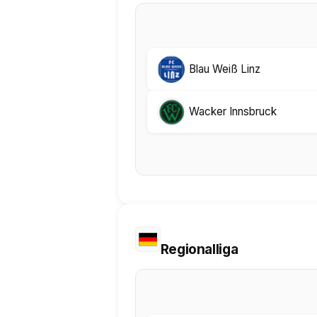
Blau Weiß Linz
Wacker Innsbruck
Regionalliga