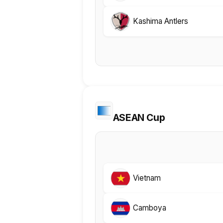
Kashima Antlers
ASEAN Cup
Vietnam
Camboya