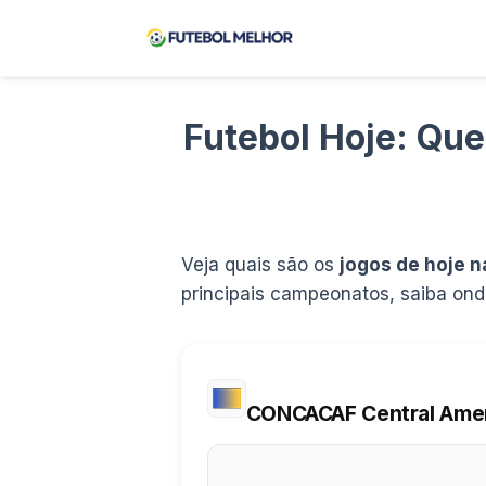
Pular
para
o
Conteúdo
Futebol Hoje: Que
Veja quais são os
jogos de hoje 
principais campeonatos, saiba onde
CONCACAF Central Ame