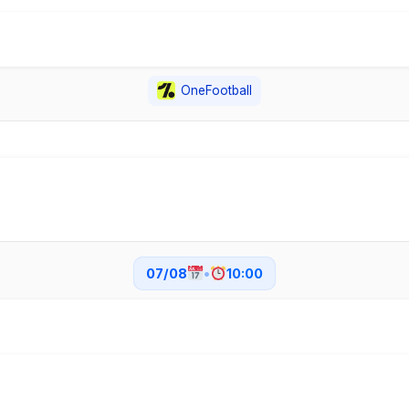
OneFootball
07/08
•
10:00