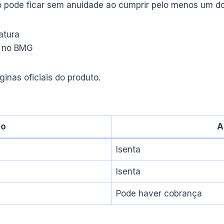
pode ficar sem anuidade ao cumprir pelo menos um dos
atura
il no BMG
nas oficiais do produto.
ão
A
Isenta
Isenta
Pode haver cobrança