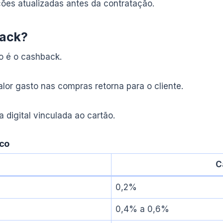
ições atualizadas antes da contratação.
back?
o é o cashback.
or gasto nas compras retorna para o cliente.
 digital vinculada ao cartão.
nco
C
0,2%
0,4% a 0,6%