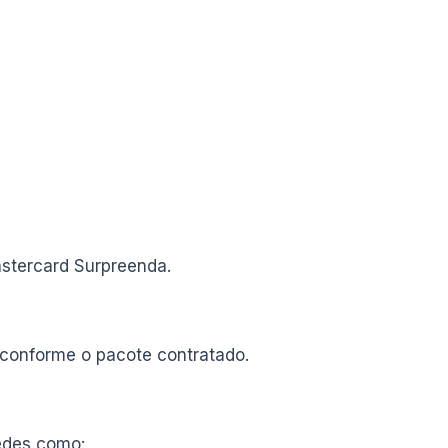
astercard Surpreenda.
 conforme o pacote contratado.
edes como: