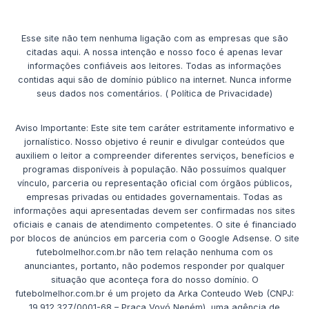
Esse site não tem nenhuma ligação com as empresas que são
citadas aqui. A nossa intenção e nosso foco é apenas levar
informações confiáveis aos leitores. Todas as informações
contidas aqui são de domínio público na internet. Nunca informe
seus dados nos comentários. ( Política de Privacidade)
Aviso Importante: Este site tem caráter estritamente informativo e
jornalístico. Nosso objetivo é reunir e divulgar conteúdos que
auxiliem o leitor a compreender diferentes serviços, benefícios e
programas disponíveis à população. Não possuímos qualquer
vínculo, parceria ou representação oficial com órgãos públicos,
empresas privadas ou entidades governamentais. Todas as
informações aqui apresentadas devem ser confirmadas nos sites
oficiais e canais de atendimento competentes. O site é financiado
por blocos de anúncios em parceria com o Google Adsense. O site
futebolmelhor.com.br não tem relação nenhuma com os
anunciantes, portanto, não podemos responder por qualquer
situação que aconteça fora do nosso domínio. O
futebolmelhor.com.br é um projeto da Arka Conteudo Web (CNPJ:
19.912.327/0001-68 – Praça Vovó Neném), uma agência de