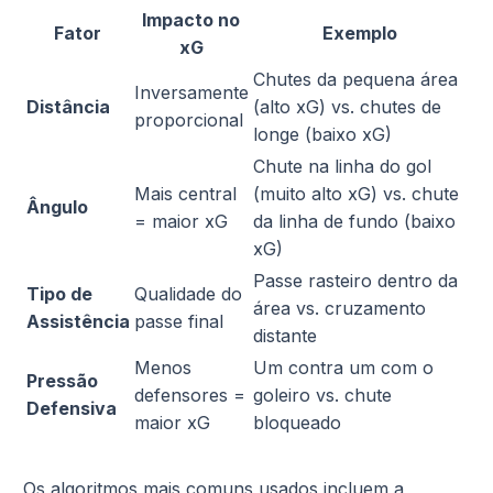
Impacto no
Fator
Exemplo
xG
Chutes da pequena área
Inversamente
Distância
(alto xG) vs. chutes de
proporcional
longe (baixo xG)
Chute na linha do gol
Mais central
(muito alto xG) vs. chute
Ângulo
= maior xG
da linha de fundo (baixo
xG)
Passe rasteiro dentro da
Tipo de
Qualidade do
área vs. cruzamento
Assistência
passe final
distante
Menos
Um contra um com o
Pressão
defensores =
goleiro vs. chute
Defensiva
maior xG
bloqueado
Os algoritmos mais comuns usados incluem a