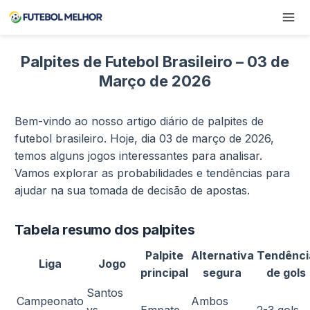
Pular
para
o
Conteúdo
Palpites de Futebol Brasileiro – 03 de
Março de 2026
Bem-vindo ao nosso artigo diário de palpites de
futebol brasileiro. Hoje, dia 03 de março de 2026,
temos alguns jogos interessantes para analisar.
Vamos explorar as probabilidades e tendências para
ajudar na sua tomada de decisão de apostas.
Tabela resumo dos palpites
Palpite
Alternativa
Tendênci
Liga
Jogo
principal
segura
de gols
Santos
Campeonato
Ambos