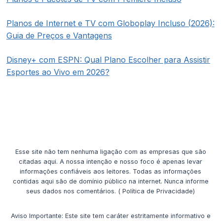
Planos de Internet e TV com Globoplay Incluso (2026):
Guia de Preços e Vantagens
Disney+ com ESPN: Qual Plano Escolher para Assistir
Esportes ao Vivo em 2026?
Esse site não tem nenhuma ligação com as empresas que são
citadas aqui. A nossa intenção e nosso foco é apenas levar
informações confiáveis aos leitores. Todas as informações
contidas aqui são de domínio público na internet. Nunca informe
seus dados nos comentários. ( Política de Privacidade)
Aviso Importante: Este site tem caráter estritamente informativo e